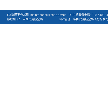
R3执照服务邮箱:
maintenance@caac.gov.cn
R3执照服务电话: 010-640914
版权所有： 中国民用航空局
网站管理：中国民用航空局飞行标准